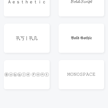
𝓑𝓸𝓵𝓭 𝓢𝓬𝓻𝓲𝓹𝓽
Ａｅｓｔｈｅｔｉｃ
𝕭𝖔𝖑𝖉 𝕲𝖔𝖙𝖍𝖎𝖈
卂丂丨卂几
𝙼𝙾𝙽𝙾𝚂𝙿𝙰𝙲𝙴
Ⓑⓤⓑⓑⓛⓔ Ⓕⓞⓝⓣ