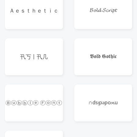
𝓑𝓸𝓵𝓭 𝓢𝓬𝓻𝓲𝓹𝓽
Ａｅｓｔｈｅｔｉｃ
𝕭𝖔𝖑𝖉 𝕲𝖔𝖙𝖍𝖎𝖈
卂丂丨卂几
∩dsᴉpǝpoʍu
Ⓑⓤⓑⓑⓛⓔ Ⓕⓞⓝⓣ