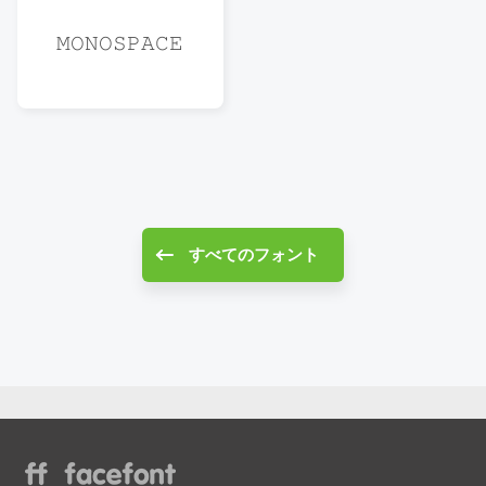
𝙼𝙾𝙽𝙾𝚂𝙿𝙰𝙲𝙴
すべてのフォント