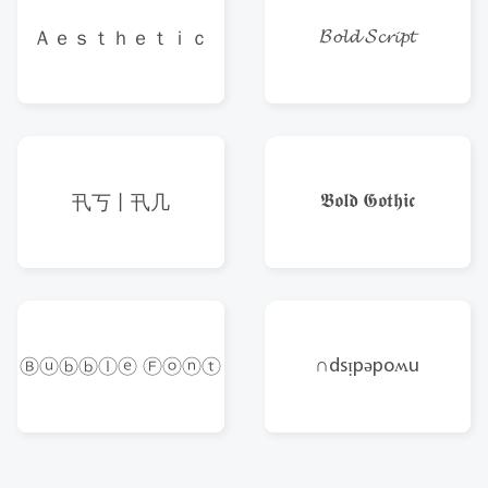
𝓑𝓸𝓵𝓭 𝓢𝓬𝓻𝓲𝓹𝓽
Ａｅｓｔｈｅｔｉｃ
𝕭𝖔𝖑𝖉 𝕲𝖔𝖙𝖍𝖎𝖈
卂丂丨卂几
∩dsᴉpǝpoʍu
Ⓑⓤⓑⓑⓛⓔ Ⓕⓞⓝⓣ