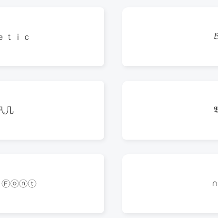
𝓑
ｅｔｉｃ
𝕭
卂几
∩
 Ⓕⓞⓝⓣ