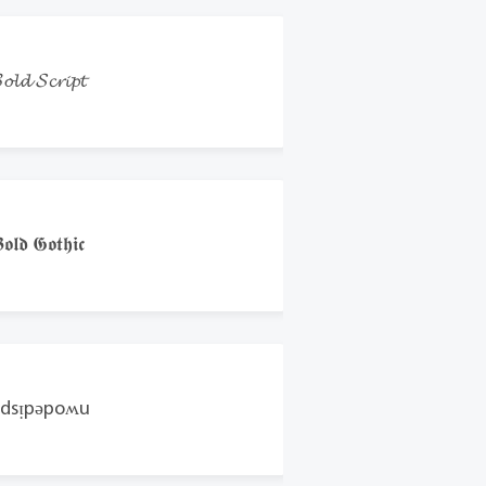
𝓸𝓵𝓭 𝓢𝓬𝓻𝓲𝓹𝓽
𝖔𝖑𝖉 𝕲𝖔𝖙𝖍𝖎𝖈
dsᴉpǝpoʍu