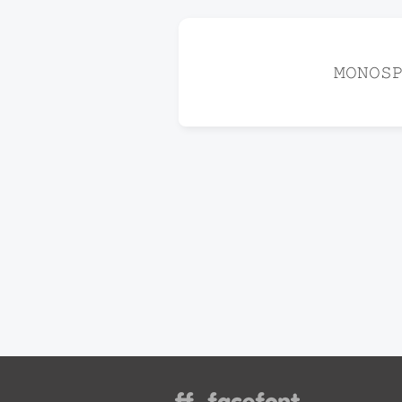
𝙼𝙾𝙽𝙾𝚂