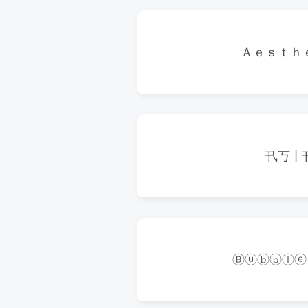
Ａｅｓｔｈ
卂丂丨
Ⓑⓤⓑⓑⓛⓔ