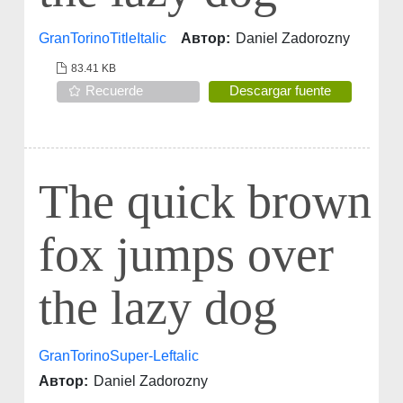
GranTorinoTitleItalic
Автор:
Daniel Zadorozny
83.41 KB
Recuerde
Descargar fuente
The quick brown
fox jumps over
the lazy dog
GranTorinoSuper-Leftalic
Автор:
Daniel Zadorozny