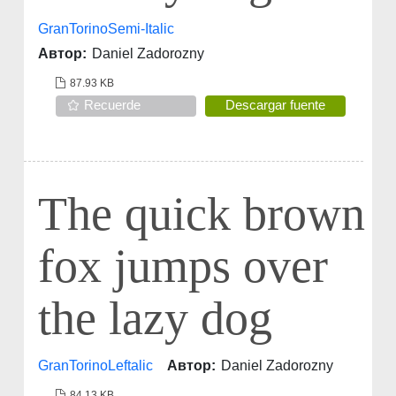
GranTorinoSemi-Italic
Автор:
Daniel Zadorozny
87.93 KB
Recuerde
Descargar fuente
The quick brown
fox jumps over
the lazy dog
GranTorinoLeftalic
Автор:
Daniel Zadorozny
84.13 KB