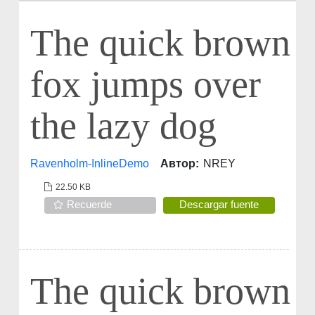
The quick brown
fox jumps over
the lazy dog
Ravenholm-InlineDemo
Автор:
NREY
22.50 KB
Recuerde
Descargar fuente
The quick brown