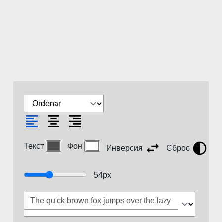
Текст
Фон
Инверсия
Сброс
54
px