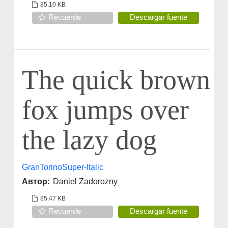
85.10 KB
Recuerde
Descargar fuente
The quick brown
fox jumps over
the lazy dog
GranTorinoSuper-Italic
Автор:
Daniel Zadorozny
85.47 KB
Recuerde
Descargar fuente