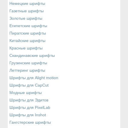
Немецкие шрифты
Газетные шрифты
Золотые шрифты
Египетские шрифты
Пиратские шрифты
Китайские шрифты
Красные шрифты
Скандинавские шрифты
Грузинские шрифты
Леттеринг шрифты
Шрифты для Alight motion
Шрифты для CapCut
Модные шрифты
Шрифты для Эдитов
Шрифты для PixelLab
Шрифты для Inshot
Гангстерские шрифты