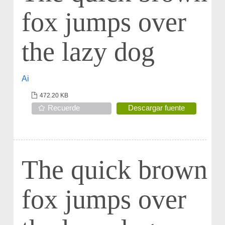
fox jumps over
the lazy dog
Ai
472.20 KB
Recuerde
Descargar fuente
The quick brown
fox jumps over