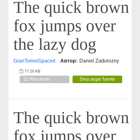
The quick brown
fox jumps over
the lazy dog
GranTorinoSpaced
Автор:
Daniel Zadorozny
77.20 KB
Recuerde
Descargar fuente
The quick brown
fox jumps over