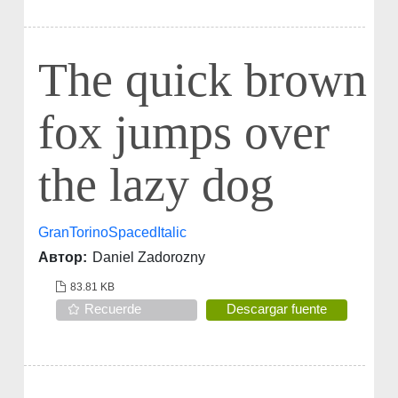
The quick brown
fox jumps over
the lazy dog
GranTorinoSpacedItalic
Автор:
Daniel Zadorozny
83.81 KB
Recuerde
Descargar fuente