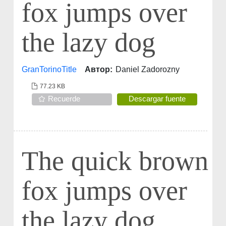
fox jumps over
the lazy dog
GranTorinoTitle
Автор:
Daniel Zadorozny
77.23 KB
Recuerde
Descargar fuente
The quick brown
fox jumps over
the lazy dog