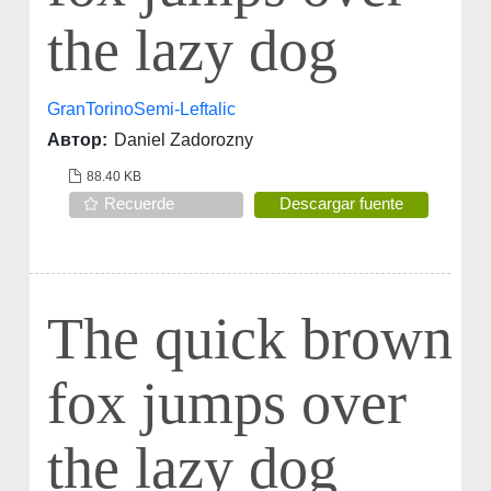
the lazy dog
GranTorinoSemi-Leftalic
Автор:
Daniel Zadorozny
88.40 KB
Recuerde
Descargar fuente
The quick brown
fox jumps over
the lazy dog