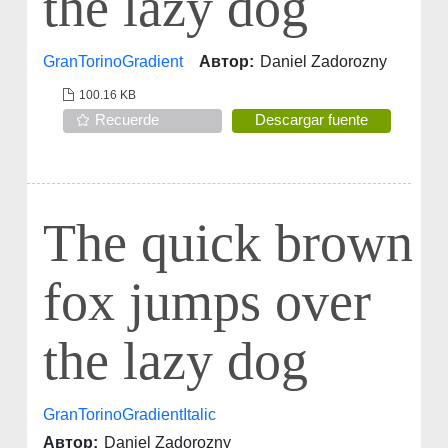
the lazy dog
GranTorinoGradient
Автор:
Daniel Zadorozny
100.16 KB
Recuerde
Descargar fuente
The quick brown
fox jumps over
the lazy dog
GranTorinoGradientItalic
Автор:
Daniel Zadorozny