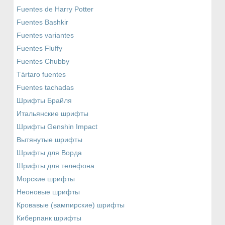
Fuentes de Harry Potter
Fuentes Bashkir
Fuentes variantes
Fuentes Fluffy
Fuentes Chubby
Tártaro fuentes
Fuentes tachadas
Шрифты Брайля
Итальянские шрифты
Шрифты Genshin Impact
Вытянутые шрифты
Шрифты для Ворда
Шрифты для телефона
Морские шрифты
Неоновые шрифты
Кровавые (вампирские) шрифты
Киберпанк шрифты