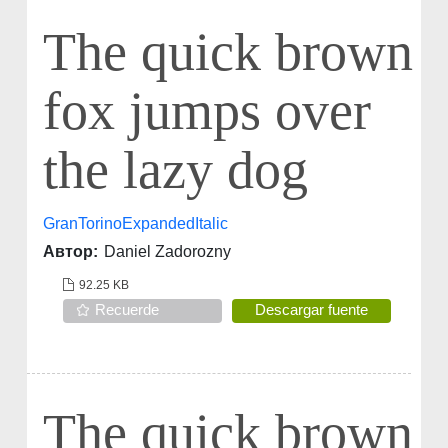
The quick brown
fox jumps over
the lazy dog
GranTorinoExpandedItalic
Автор:
Daniel Zadorozny
92.25 KB
Recuerde
Descargar fuente
The quick brown