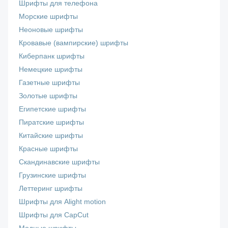
Шрифты для телефона
Морские шрифты
Неоновые шрифты
Кровавые (вампирские) шрифты
Киберпанк шрифты
Немецкие шрифты
Газетные шрифты
Золотые шрифты
Египетские шрифты
Пиратские шрифты
Китайские шрифты
Красные шрифты
Скандинавские шрифты
Грузинские шрифты
Леттеринг шрифты
Шрифты для Alight motion
Шрифты для CapCut