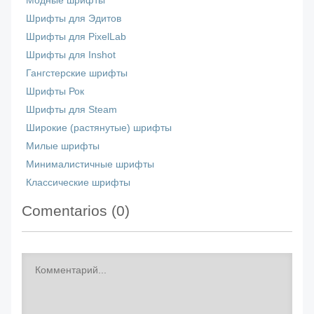
Модные шрифты
Шрифты для Эдитов
Шрифты для PixelLab
Шрифты для Inshot
Гангстерские шрифты
Шрифты Рок
Шрифты для Steam
Широкие (растянутые) шрифты
Милые шрифты
Минималистичные шрифты
Классические шрифты
Comentarios (
0
)