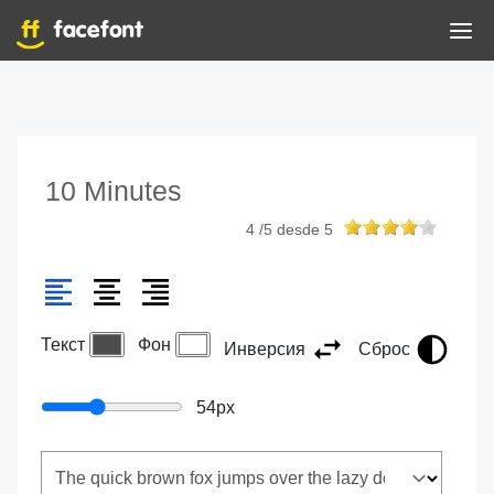
10 Minutes
4
/
5
desde
5
Текст
Фон
Инверсия
Сброс
54
px