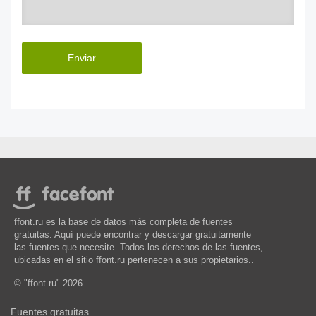
Enviar
ffont.ru es la base de datos más completa de fuentes
gratuitas. Aquí puede encontrar y descargar gratuitamente
las fuentes que necesite. Todos los derechos de las fuentes,
ubicadas en el sitio ffont.ru pertenecen a sus propietarios..
© "ffont.ru" 2026
Fuentes gratuitas