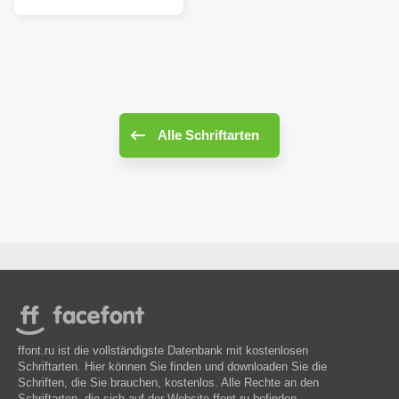
Alle Schriftarten
ffont.ru ist die vollständigste Datenbank mit kostenlosen
Schriftarten. Hier können Sie finden und downloaden Sie die
Schriften, die Sie brauchen, kostenlos. Alle Rechte an den
Schriftarten, die sich auf der Website ffont.ru befinden,