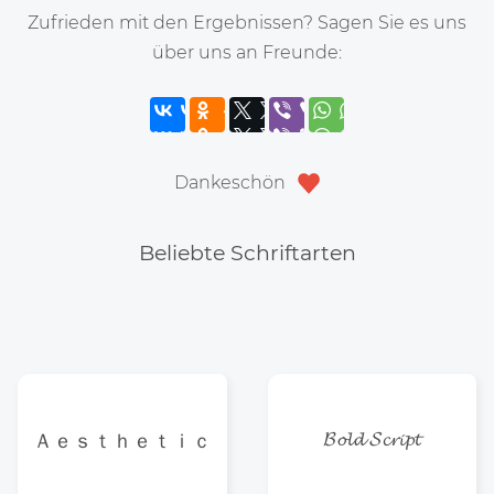
Zufrieden mit den Ergebnissen? Sagen Sie es uns
über uns an Freunde:
Dankeschön
Beliebte Schriftarten
𝓑𝓸𝓵𝓭 𝓢𝓬𝓻𝓲𝓹𝓽
Ａｅｓｔｈｅｔｉｃ