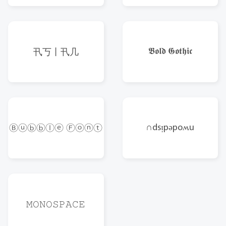
𝕭𝖔𝖑𝖉 𝕲𝖔𝖙𝖍𝖎𝖈
卂丂丨卂几
∩dsᴉpǝpoʍu
Ⓑⓤⓑⓑⓛⓔ Ⓕⓞⓝⓣ
𝙼𝙾𝙽𝙾𝚂𝙿𝙰𝙲𝙴