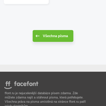
Všechna písma
ffont.ru je nejucelenější databáze písem zdarma. Zde
můžete zdarma najít a stáhnout písma, která potřebujete.
Všechna práva na písma umístěná na stránce ffont.ru patří
jejich vlastníkům..