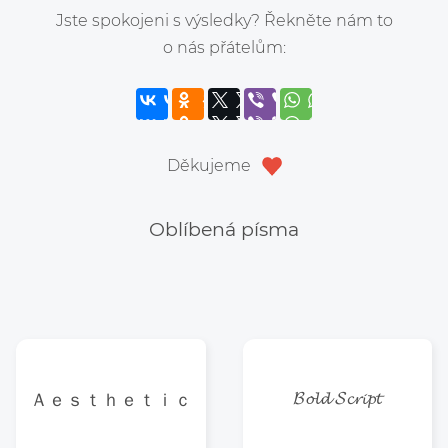
Jste spokojeni s výsledky? Řekněte nám to
o nás přátelům:
Děkujeme
Oblíbená písma
𝓑𝓸𝓵𝓭 𝓢𝓬𝓻𝓲𝓹𝓽
Ａｅｓｔｈｅｔｉｃ