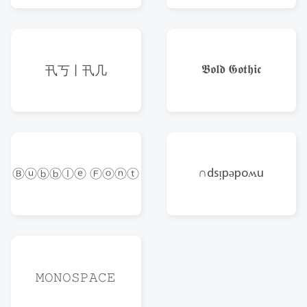
𝕭𝖔𝖑𝖉 𝕲𝖔𝖙𝖍𝖎𝖈
卂丂丨卂几
∩dsᴉpǝpoʍu
Ⓑⓤⓑⓑⓛⓔ Ⓕⓞⓝⓣ
𝙼𝙾𝙽𝙾𝚂𝙿𝙰𝙲𝙴