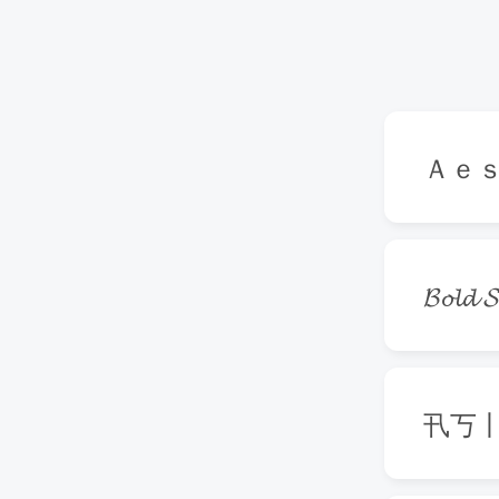
Ａｅ
𝓑𝓸𝓵𝓭 𝓢
卂丂