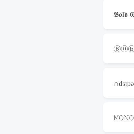
𝕭𝖔𝖑𝖉 𝕲
Ⓑⓤⓑ
∩dsᴉp
𝙼𝙾𝙽𝙾