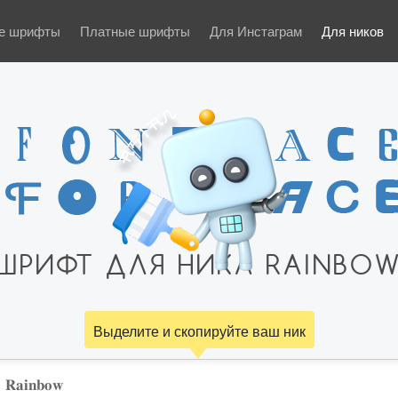
е шрифты
Платные шрифты
Для Инстаграм
Для ников
ШРИФТ ДЛЯ НИКА RAINBO
Выделите и скопируйте ваш ник