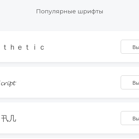
Популярные шрифты
ｓｔｈｅｔｉｃ
Вы
𝓻𝓲𝓹𝓽
Вы
丨卂几
Вы