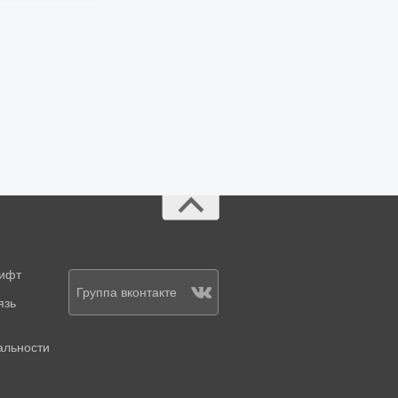
рифт
Группа вконтакте
язь
альности