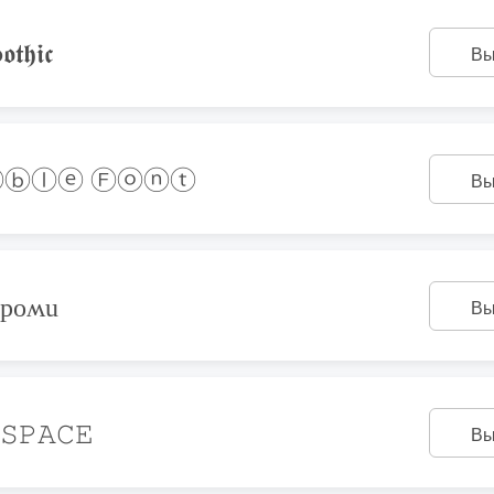
𝖙𝖍𝖎𝖈
Вы
ⓑⓛⓔ Ⓕⓞⓝⓣ
Вы
ǝpoʍu
Вы
𝚂𝙿𝙰𝙲𝙴
Вы