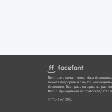
ffont.ru это самая полная база бесплатн
можете подобрать и скачать необходим
бесплатно. Все права на шрифты, распо
ffont.ru принадлежат их правообладателя
© "ffont.ru" 2026