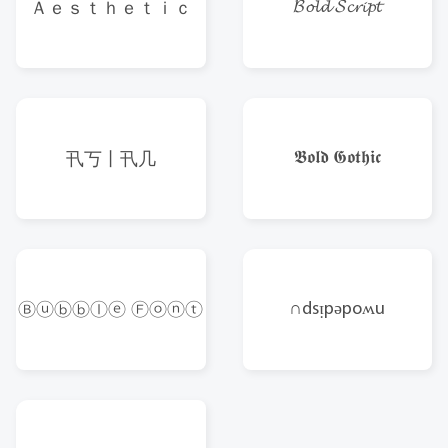
𝓑𝓸𝓵𝓭 𝓢𝓬𝓻𝓲𝓹𝓽
Ａｅｓｔｈｅｔｉｃ
𝕭𝖔𝖑𝖉 𝕲𝖔𝖙𝖍𝖎𝖈
卂丂丨卂几
∩dsᴉpǝpoʍu
Ⓑⓤⓑⓑⓛⓔ Ⓕⓞⓝⓣ