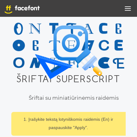
ŠRIFTAI SUPERSCRIPT
Šriftai su miniatiūrinėmis raidėmis
1. Įrašykite tekstą lotyniškomis raidėmis (En) ir
paspauskite "Apply".