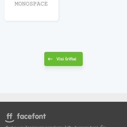
𝙼𝙾𝙽𝙾𝚂𝙿𝙰𝙲𝙴
Visi šriftai