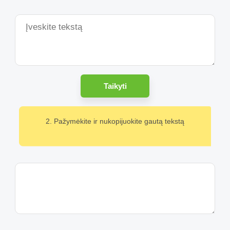
Taikyti
2. Pažymėkite ir nukopijuokite gautą tekstą