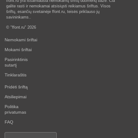
ffont.ru yra išsamiausia nemokamų šriftų duomenų bazė. Čia
galite rasti ir nemokamai atsisiųsti reikiamus šriftus. Visos
šriftų, esančių svetainėje ffont.ru, teisės priklauso jų
savininkams..
© "ffont.ru" 2026
Nemokami šriftai
Mokami šriftai
Pasirinktinis
sutartį
Tinklaraštis
Pridėti šriftą
Atsiliepimai
Politika
privatumas
FAQ