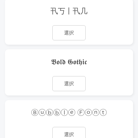
卂丂丨卂几
選択
𝕭𝖔𝖑𝖉 𝕲𝖔𝖙𝖍𝖎𝖈
選択
Ⓑⓤⓑⓑⓛⓔ Ⓕⓞⓝⓣ
選択