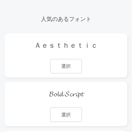
人気のあるフォント
Ａｅｓｔｈｅｔｉｃ
選択
𝓑𝓸𝓵𝓭 𝓢𝓬𝓻𝓲𝓹𝓽
選択