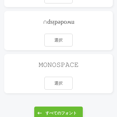
∩dsᴉpǝpoʍu
選択
𝙼𝙾𝙽𝙾𝚂𝙿𝙰𝙲𝙴
選択
すべてのフォント