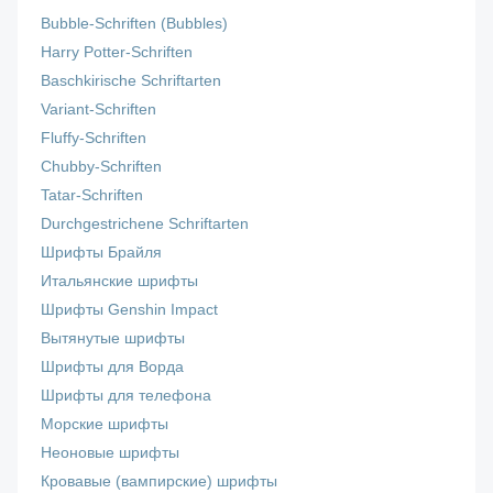
Bubble-Schriften (Bubbles)
Harry Potter-Schriften
Baschkirische Schriftarten
Variant-Schriften
Fluffy-Schriften
Chubby-Schriften
Tatar-Schriften
Durchgestrichene Schriftarten
Шрифты Брайля
Итальянские шрифты
Шрифты Genshin Impact
Вытянутые шрифты
Шрифты для Ворда
Шрифты для телефона
Морские шрифты
Неоновые шрифты
Кровавые (вампирские) шрифты