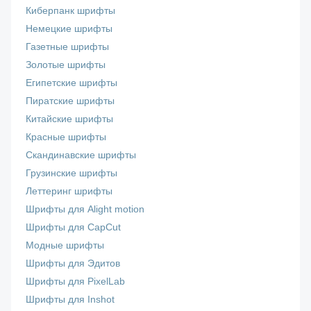
Киберпанк шрифты
Немецкие шрифты
Газетные шрифты
Золотые шрифты
Египетские шрифты
Пиратские шрифты
Китайские шрифты
Красные шрифты
Скандинавские шрифты
Грузинские шрифты
Леттеринг шрифты
Шрифты для Alight motion
Шрифты для CapCut
Модные шрифты
Шрифты для Эдитов
Шрифты для PixelLab
Шрифты для Inshot