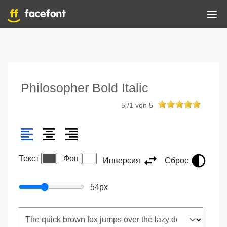
Philosopher Bold Italic
5
/
1
von
5
Текст
Фон
Инверсия
Сброс
54
px