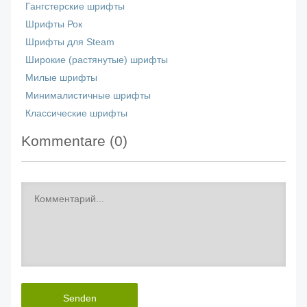
Гангстерские шрифты
Шрифты Рок
Шрифты для Steam
Широкие (растянутые) шрифты
Милые шрифты
Минималистичные шрифты
Классические шрифты
Kommentare (
0
)
Senden