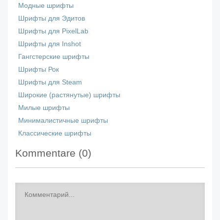
Модные шрифты
Шрифты для Эдитов
Шрифты для PixelLab
Шрифты для Inshot
Гангстерские шрифты
Шрифты Рок
Шрифты для Steam
Широкие (растянутые) шрифты
Милые шрифты
Минималистичные шрифты
Классические шрифты
Kommentare (
0
)