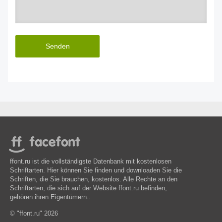
Senden
ffont.ru ist die vollständigste Datenbank mit kostenlosen
Schriftarten. Hier können Sie finden und downloaden Sie die
Schriften, die Sie brauchen, kostenlos. Alle Rechte an den
Schriftarten, die sich auf der Website ffont.ru befinden,
gehören ihren Eigentümern..
© "ffont.ru" 2026