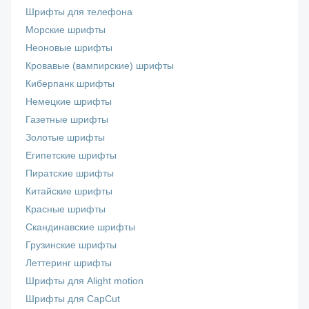
Шрифты для телефона
Морские шрифты
Неоновые шрифты
Кровавые (вампирские) шрифты
Киберпанк шрифты
Немецкие шрифты
Газетные шрифты
Золотые шрифты
Египетские шрифты
Пиратские шрифты
Китайские шрифты
Красные шрифты
Скандинавские шрифты
Грузинские шрифты
Леттеринг шрифты
Шрифты для Alight motion
Шрифты для CapCut