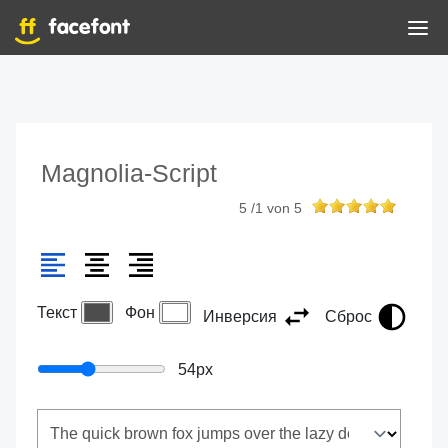
Magnolia-Script
5
/
1
von
5
Текст
Фон
Инверсия
Сброс
54
px