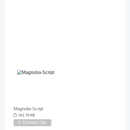
Magnolia-Script
161.76 KB
Erinnern Sie
sich an