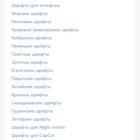
Шрифты для телефона
Морские шрифты
Неоновые шрифты
Кровавые (вампирские) шрифты
Киберпанк шрифты
Немецкие шрифты
Газетные шрифты
Золотые шрифты
Египетские шрифты
Пиратские шрифты
Китайские шрифты
Красные шрифты
Скандинавские шрифты
Грузинские шрифты
Леттеринг шрифты
Шрифты для Alight motion
Шрифты для CapCut