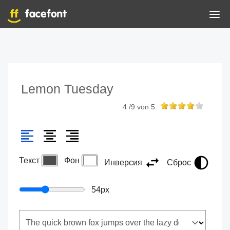
Lemon Tuesday
4
/
9
von
5
Текст
Фон
Инверсия
Сброс
54
px