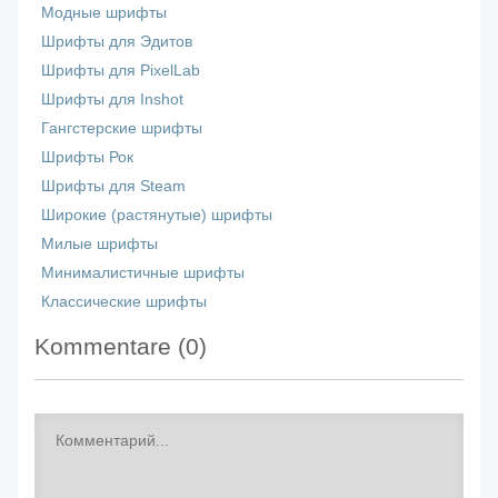
Модные шрифты
Шрифты для Эдитов
Шрифты для PixelLab
Шрифты для Inshot
Гангстерские шрифты
Шрифты Рок
Шрифты для Steam
Широкие (растянутые) шрифты
Милые шрифты
Минималистичные шрифты
Классические шрифты
Kommentare (
0
)