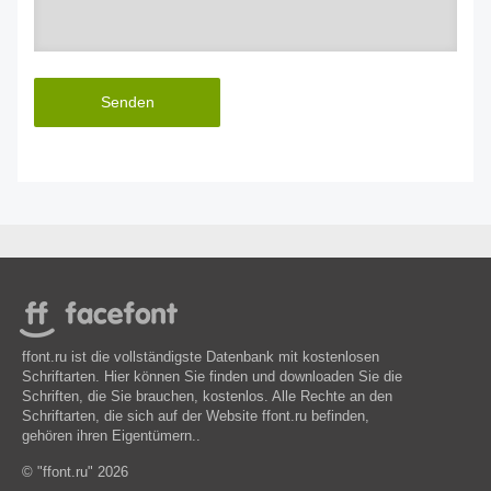
Senden
ffont.ru ist die vollständigste Datenbank mit kostenlosen
Schriftarten. Hier können Sie finden und downloaden Sie die
Schriften, die Sie brauchen, kostenlos. Alle Rechte an den
Schriftarten, die sich auf der Website ffont.ru befinden,
gehören ihren Eigentümern..
© "ffont.ru" 2026