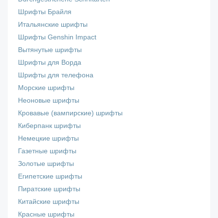
Шрифты Брайля
Итальянские шрифты
Шрифты Genshin Impact
Вытянутые шрифты
Шрифты для Ворда
Шрифты для телефона
Морские шрифты
Неоновые шрифты
Кровавые (вампирские) шрифты
Киберпанк шрифты
Немецкие шрифты
Газетные шрифты
Золотые шрифты
Египетские шрифты
Пиратские шрифты
Китайские шрифты
Красные шрифты