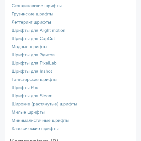
Скандинавские шрифты
Грузинские шрифты
Леттеринг шрифты
Шрифты для Alight motion
Шрифты для CapCut
Модные шрифты
Шрифты для Эдитов
Шрифты для PixelLab
Шрифты для Inshot
Гангстерские шрифты
Шрифты Рок
Шрифты для Steam
Широкие (растянутые) шрифты
Милые шрифты
Минималистичные шрифты
Классические шрифты