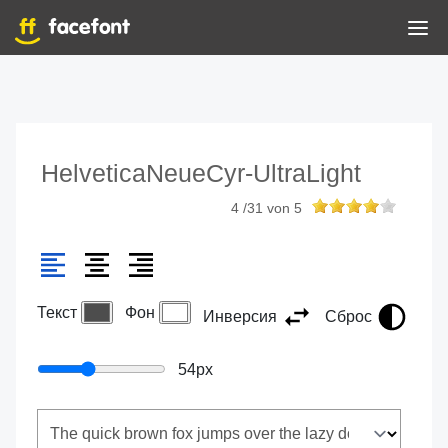
HelveticaNeueCyr-UltraLight
4
/
31
von
5
Текст
Фон
Инверсия
Сброс
54
px