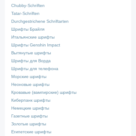
Chubby-Schriften
Tatar-Schriften
Durchgestrichene Schriftarten
Шрифты Брайля
Итальянские шрифты
Шрифты Genshin Impact
Вытянутые шрифты
Шрифты для Ворда
Шрифты для телефона
Морские шрифты
Неоновые шрифты
Кровавые (вампирские) шрифты
Киберпанк шрифты
Немецкие шрифты
Газетные шрифты
Золотые шрифты
Египетские шрифты