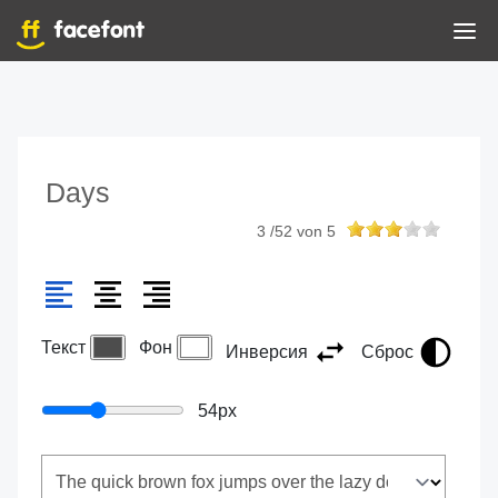
Days
3
/
52
von
5
Текст
Фон
Инверсия
Сброс
54
px