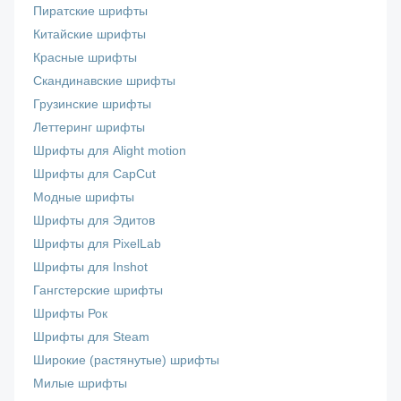
Пиратские шрифты
Китайские шрифты
Красные шрифты
Скандинавские шрифты
Грузинские шрифты
Леттеринг шрифты
Шрифты для Alight motion
Шрифты для CapCut
Модные шрифты
Шрифты для Эдитов
Шрифты для PixelLab
Шрифты для Inshot
Гангстерские шрифты
Шрифты Рок
Шрифты для Steam
Широкие (растянутые) шрифты
Милые шрифты