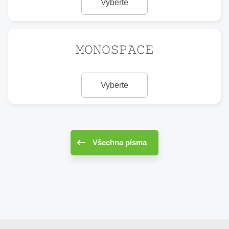
Vyberte
𝙼𝙾𝙽𝙾𝚂𝙿𝙰𝙲𝙴
Vyberte
Všechna písma