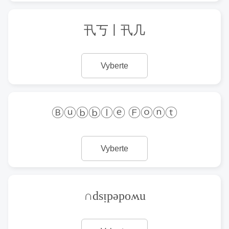
卂丂丨卂几
Vyberte
Ⓑⓤⓑⓑⓛⓔ Ⓕⓞⓝⓣ
Vyberte
∩dsᴉpǝpoʍu