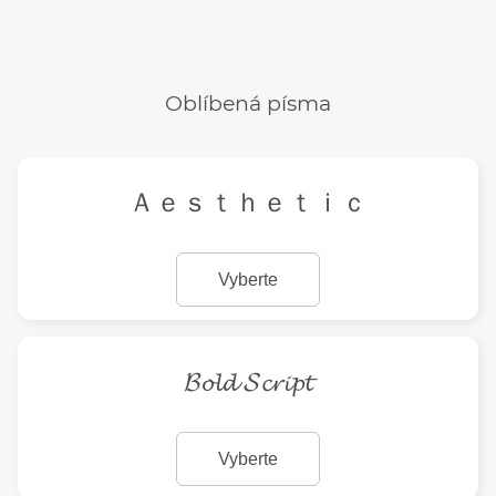
Oblíbená písma
Ａｅｓｔｈｅｔｉｃ
Vyberte
𝓑𝓸𝓵𝓭 𝓢𝓬𝓻𝓲𝓹𝓽
Vyberte