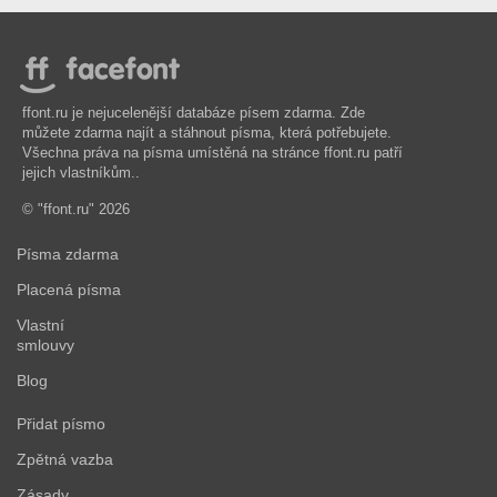
ffont.ru je nejucelenější databáze písem zdarma. Zde
můžete zdarma najít a stáhnout písma, která potřebujete.
Všechna práva na písma umístěná na stránce ffont.ru patří
jejich vlastníkům..
© "ffont.ru" 2026
Písma zdarma
Placená písma
Vlastní
smlouvy
Blog
Přidat písmo
Zpětná vazba
Zásady